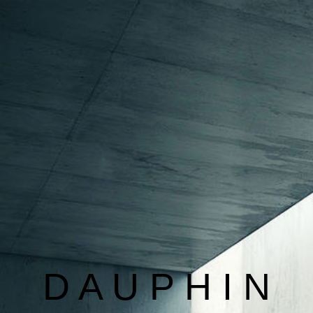
BAUSACHVERSTÄNDIGER
IMMOBILIENBEWERTUNG
BAUSCHADENBEWERTUNG
KONTAKT
INFORMATIONEN
D A U P H I N