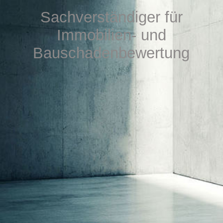
DOWNLOAD
S
achverständiger für
Immobilien- u
nd
Bauschadenbewertung