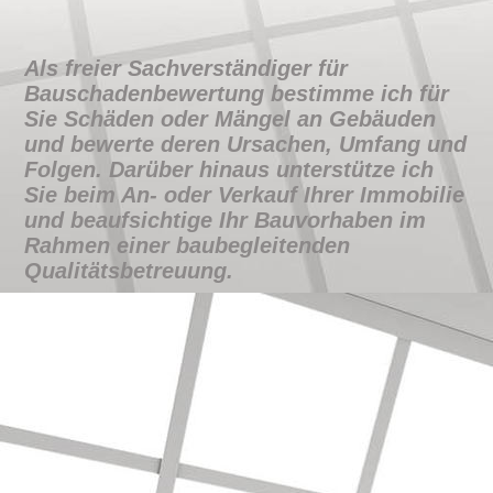
Als
freier Sachverständiger für
Bauschadenbewertung
bestimme ich für
Sie Schäden oder Mängel an Gebäuden
und bewerte deren Ursachen, Umfang und
Folgen. Darüber hinaus unterstütze ich
Sie beim An- oder Verkauf Ihrer Immobilie
und beaufsichtige Ihr Bauvorhaben im
Rahmen einer baubegleitenden
Qualitätsbetreuung.