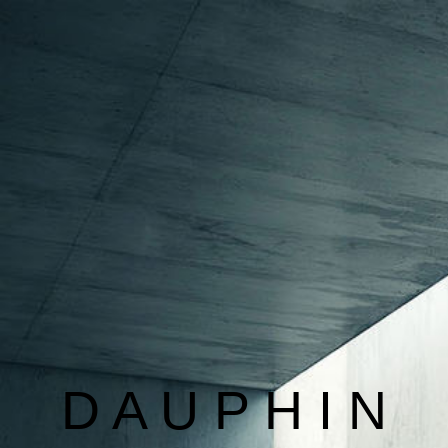
BAUSACHVERSTÄNDIGER
IMMOBILIENBEWERTUNG
BAUSCHADENBEWERTUNG
KONTAKT
INFORMATIONEN
D A U P H I N