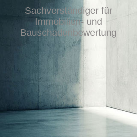
DOWNLOAD
S
achverständiger für
Immobilien- u
nd
Bauschadenbewertung