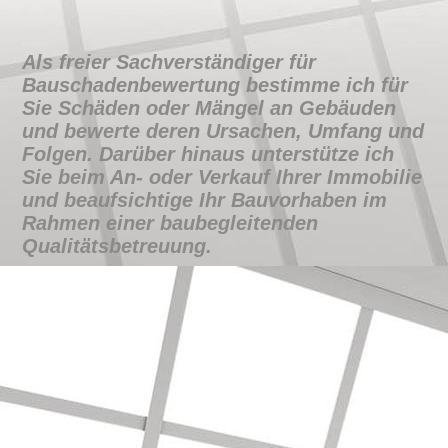
Als
freier Sachverständiger für
Bauschadenbewertung
bestimme ich für
Sie Schäden oder Mängel an Gebäuden
und bewerte deren Ursachen, Umfang und
Folgen. Darüber hinaus unterstütze ich
Sie beim An- oder Verkauf Ihrer Immobilie
und beaufsichtige Ihr Bauvorhaben im
Rahmen einer baubegleitenden
Qualitätsbetreuung.