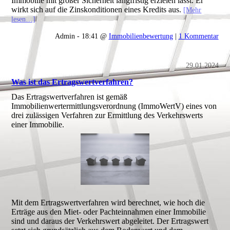
Immobilie mit großer Sicherheit langfristig erzielen lässt. Er
wirkt sich auf die Zinskonditionen eines Kredits aus.
[Mehr
lesen…]
Admin - 18:41 @
Immobilienbewertung
|
1 Kommentar
29.01.2024
Was ist das Ertragswertverfahren?
Das Ertragswertverfahren ist gemäß
Immobilienwertermittlungsverordnung (ImmoWertV) eines von
drei zulässigen Verfahren zur Ermittlung des Verkehrswerts
einer Immobilie.
Mit dem Ertragswertverfahren wird berechnet, wie hoch die
Erträge aus den Miet- oder Pachteinnahmen einer Immobilie
sind und daraus der Verkehrswert abgeleitet. Der Ertragswert