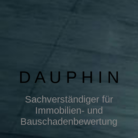
DOWNLOAD
D A U P H I N
S
achverständiger für
Immobilien- u
nd
Bauschadenbewertung